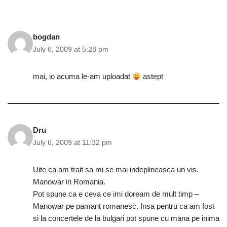
O
(
p
O
e
p
n
e
s
n
bogdan
i
s
n
i
July 6, 2009 at 5:28 pm
n
n
e
n
w
e
w
w
mai, io acuma le-am uploadat
astept
i
w
n
i
d
n
o
d
w
o
)
w
)
Dru
July 6, 2009 at 11:32 pm
Uite ca am trait sa mi se mai indeplineasca un vis.
Manowar in Romania.
Pot spune ca e ceva ce imi doream de mult timp –
Manowar pe pamant romanesc. Insa pentru ca am fost
si la concertele de la bulgari pot spune cu mana pe inima