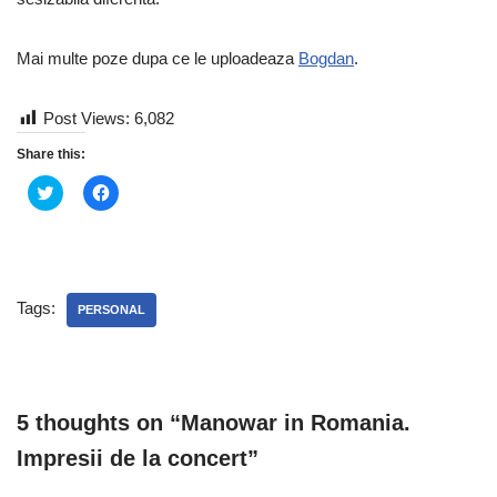
Mai multe poze dupa ce le uploadeaza
Bogdan
.
Post Views:
6,082
Share this:
C
C
l
l
i
i
c
c
k
k
t
t
o
o
s
s
h
h
Tags:
PERSONAL
a
a
r
r
e
e
o
o
n
n
T
F
w
a
5 thoughts on “Manowar in Romania.
i
c
t
e
t
b
Impresii de la concert”
e
o
r
o
(
k